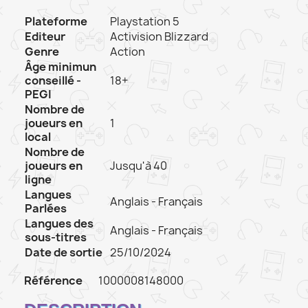
Plateforme
Playstation 5
Editeur
Activision Blizzard
Genre
Action
Âge minimun
conseillé -
18+
PEGI
Nombre de
joueurs en
1
local
Nombre de
joueurs en
Jusqu'à 40
ligne
Langues
Anglais - Français
Parlées
Langues des
Anglais - Français
sous-titres
Date de sortie
25/10/2024
Référence
1000008148000