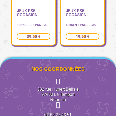
JEUX PS5
JEUX PS5
OCCASION
OCCASION
RENNSPORT PS5 OCCASION
TEKKEN 8 PS5 OCCASION
39,90 €
19,90 €
NOS COORDONNÉES
332 rue Hubert Delisle
97430
Le Tampon
Réunion
02 62 27 43 51