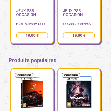
JEUX PS5
JEUX PS5
OCCASION
OCCASION
PS5 OCCASION
FINAL FANTASY 16 PS5 OCCASION
ASSASSIN'S CREED VALHALLA PS5 OCCASION
19,00 €
19,00 €
Produits populaires