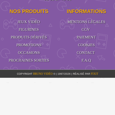
NOS PRODUITS
INFORMATIONS
JEUX VIDÉO
MENTIONS LÉGALES
FIGURINES
CGV
PRODUITS DÉRIVÉS
PAIEMENT
PROMOTIONS
COOKIES
OCCASIONS
CONTACT
PROCHAINES SORTIES
F.A.Q
BRUNO VIDÉO
FIXIT
COPYRIGHT
© | 1997/2026 | RÉALISÉ PAR