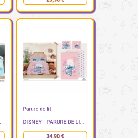
Parure de lit
 - ALOHA STITCH
DISNEY - PARURE DE LIT 140X200CM - STITCH PINK LOVE
34,90 €