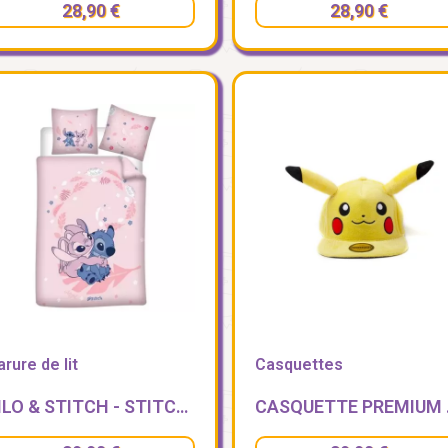
28,90 €
28,90 €
arure de lit
Casquettes
LILO & STITCH - STITCH & ANGEL - PARURE DE LIT 140X200CM + 65X65CM
CASQUE