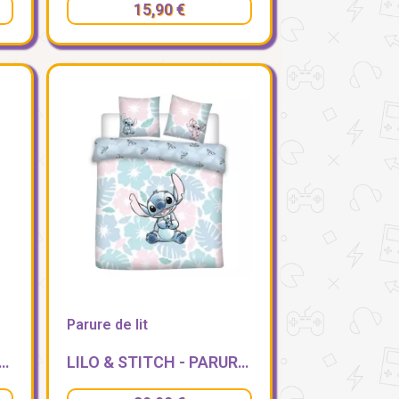
15,90 €
Parure de lit
TTE PREMIUM POKEMON - PIKACHU
LILO & STITCH - PARURE DE LIT 240X220CM + 2X65X65CM - STITCH