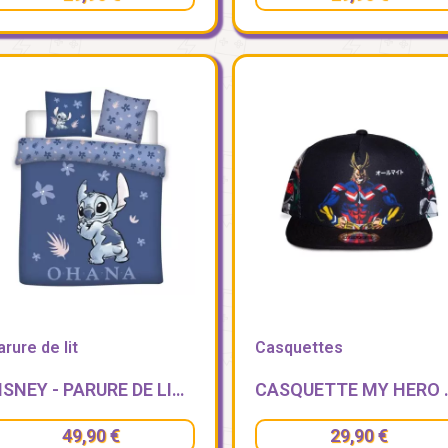
arure de lit
Casquettes
DISNEY - PARURE DE LIT 240X220CM - STITCH OHAMA
CASQUETTE MY HERO A
49,90 €
29,90 €