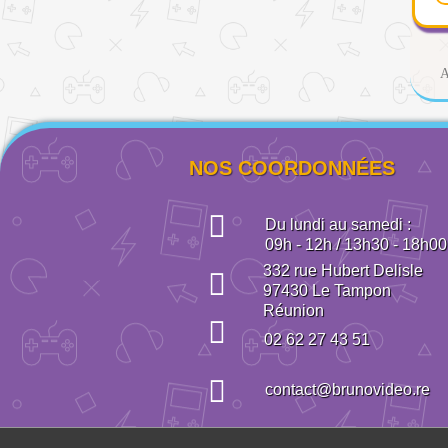
A
NOS COORDONNÉES
Du lundi au samedi :
09h - 12h / 13h30 - 18h00
332 rue Hubert Delisle
97430
Le Tampon
Réunion
02 62 27 43 51
contact@brunovideo.re