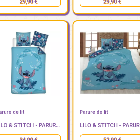
29,90 €
29,90 €
arure de lit
Parure de lit
LILO & STITCH - PARURE DE LIT 140X200CM + 65X65CM - STITCH
LILO &
34,90 €
52,90 €