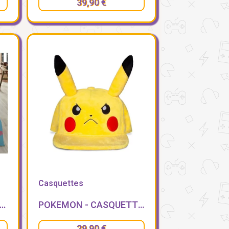
39,90 €
Casquettes
 STITCH - PARURE DE LIT 240X220CM + 2 65X65CM - STITCH
POKEMON - CASQUETTE NOVELTY PLUSH - PIKACHU FACHE
29,90 €