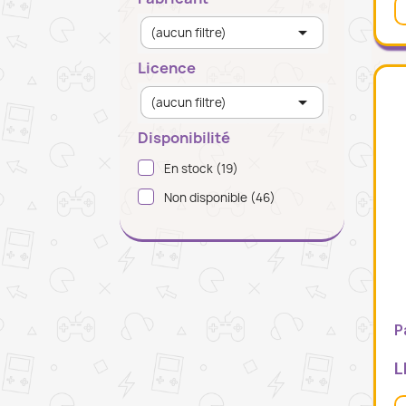

(aucun filtre)
Licence

(aucun filtre)
Disponibilité
En stock
(19)
Non disponible
(46)
P