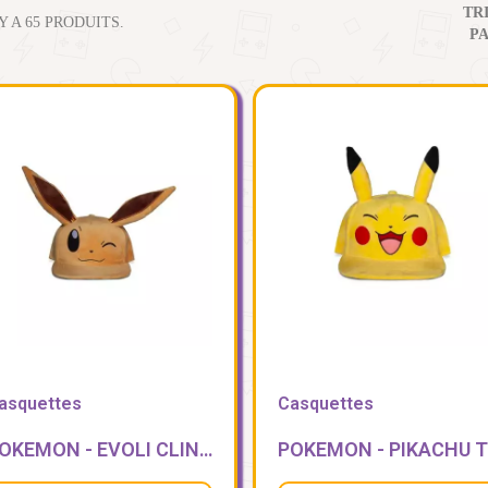
TR
 Y A 65 PRODUITS.
PA
asquettes
Casquettes
POKEMON - EVOLI CLIN D OEIL - CASQUETTE SNAPBACK PREMIUM PLUSH
PO