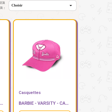
IER

Choisir
R :
Casquettes
KEMON - PIKACHU TRES HEUREUX - CASQUETTE SNAPBACK PREMIUM PLUSH
BARBIE - VARSITY - CASQUETTE POUR ENFANT