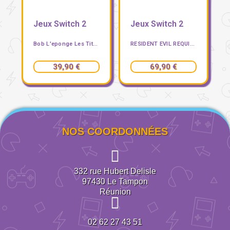
Jeux Switch 2
Jeux Switch 2
Bob L'eponge Les Titans Des Marées NINTENDO SWITCH 2
RESIDENT EVIL REQUIEM SWITCH 2
39,90 €
69,90 €
NOS COORDONNÉES
332 rue Hubert Delisle
97430
Le Tampon
Réunion
02 62 27 43 51