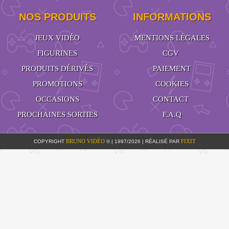
NOS PRODUITS
INFORMATIONS
JEUX VIDÉO
MENTIONS LÉGALES
FIGURINES
CGV
PRODUITS DÉRIVÉS
PAIEMENT
PROMOTIONS
COOKIES
OCCASIONS
CONTACT
PROCHAINES SORTIES
F.A.Q
BRUNO VIDÉO
FIXIT
COPYRIGHT
© | 1997/2026 | RÉALISÉ PAR