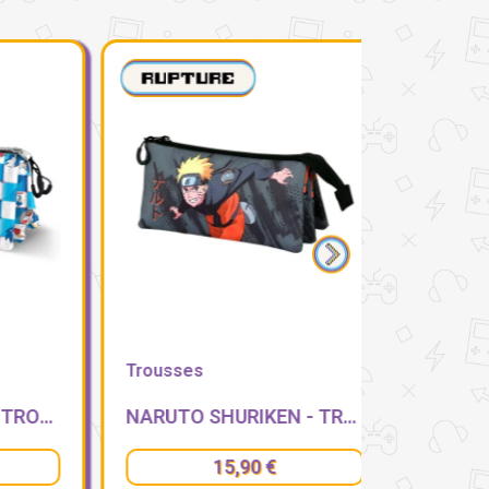
Trousses
Trousses
SONIC - BLUE LAY - TROUSSE TRIPLE 23X11X10CM
NARUTO SHURIKEN - TROUSSE TRIPLE 23X11X7CM
15,90 €