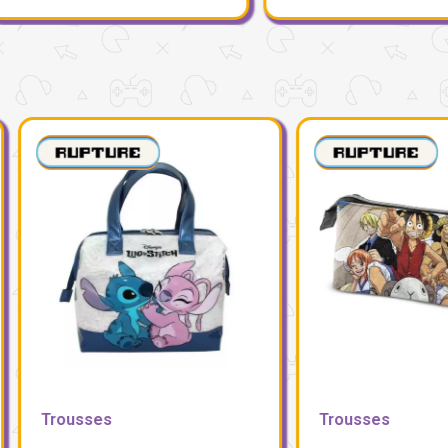
ousses
Trousses