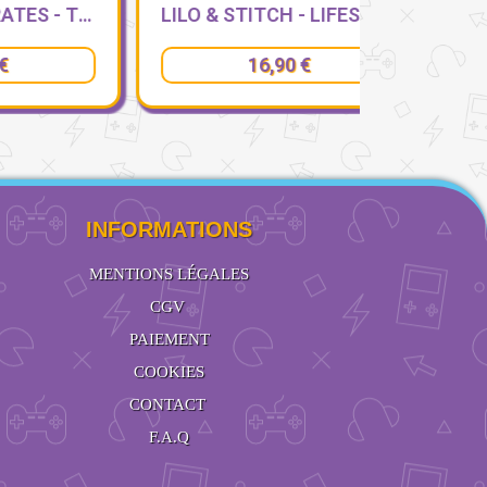
ONE PIECE - PIRATES - TROUSSE
LILO & STITCH - LIFESTYLE - TROUSSE TRIPLE
16,90 €
INFORMATIONS
MENTIONS LÉGALES
CGV
PAIEMENT
COOKIES
CONTACT
F.A.Q