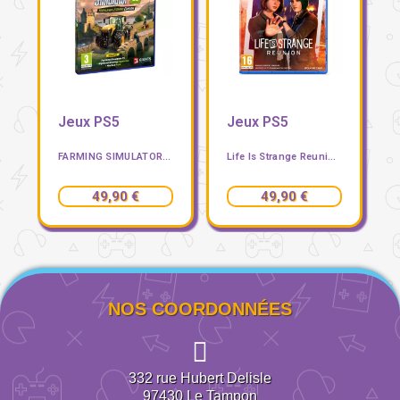
Jeux PS5
Jeux PS5
TARRING LARA CROFT PS5
FARMING SIMULATOR 25 HIGHLANDS FISHING EDITION PS5
Life Is Strange Reunion PS5
49,90 €
49,90 €
NOS COORDONNÉES
332 rue Hubert Delisle
97430
Le Tampon