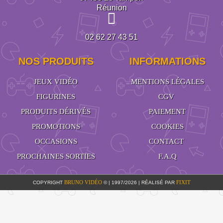
Réunion
02 62 27 43 51
NOS PRODUITS
INFORMATIONS
JEUX VIDÉO
MENTIONS LÉGALES
FIGURINES
CGV
PRODUITS DÉRIVÉS
PAIEMENT
PROMOTIONS
COOKIES
OCCASIONS
CONTACT
PROCHAINES SORTIES
F.A.Q
BRUNO VIDÉO
FIXIT
COPYRIGHT
© | 1997/2026 | RÉALISÉ PAR