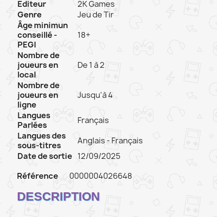
Editeur
2K Games
Genre
Jeu de Tir
Âge minimun
conseillé -
18+
PEGI
Nombre de
joueurs en
De 1 à 2
local
Nombre de
joueurs en
Jusqu'à 4
ligne
Langues
Français
Parlées
Langues des
Anglais - Français
sous-titres
Date de sortie
12/09/2025
Référence
0000004026648
DESCRIPTION