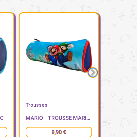
Trousses
Trousses
MARIO - TROUSSE MARIO & LUIGI
SONIC - BLUE LAY - TROUSSE TRIPLE 23X11X10CM
15,90 €